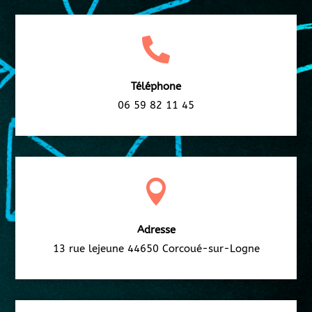

Téléphone
06 59 82 11 45

Adresse
13 rue lejeune 44650 Corcoué-sur-Logne