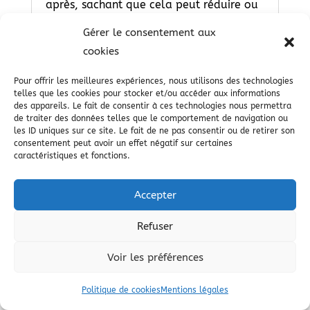
après, sachant que cela peut réduire ou
empêcher l’accessibilité à tout ou partie
Gérer le consentement aux
des Services proposés par le site.
cookies
Pour offrir les meilleures expériences, nous utilisons des technologies
telles que les cookies pour stocker et/ou accéder aux informations
9.1. « COOKIES »
des appareils. Le fait de consentir à ces technologies nous permettra
de traiter des données telles que le comportement de navigation ou
Un « cookie » est un petit fichier
les ID uniques sur ce site. Le fait de ne pas consentir ou de retirer son
d’information envoyé sur le navigateur
consentement peut avoir un effet négatif sur certaines
caractéristiques et fonctions.
de l’Utilisateur et enregistré au sein du
terminal de l’Utilisateur (ex : ordinateur,
Accepter
smartphone), (ci-après « Cookies »). Ce
fichier comprend des informations telles
Refuser
que le nom de domaine de l’Utilisateur,
le fournisseur d’accès Internet de
Voir les préférences
l’Utilisateur, le système d’exploitation de
l’Utilisateur, ainsi que la date et l’heure
Politique de cookies
Mentions légales
d’accès. Les Cookies ne risquent en