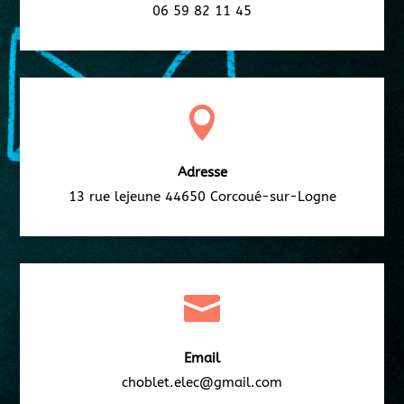
06 59 82 11 45

Adresse
13 rue lejeune 44650 Corcoué-sur-Logne

Email
choblet.elec@gmail.com