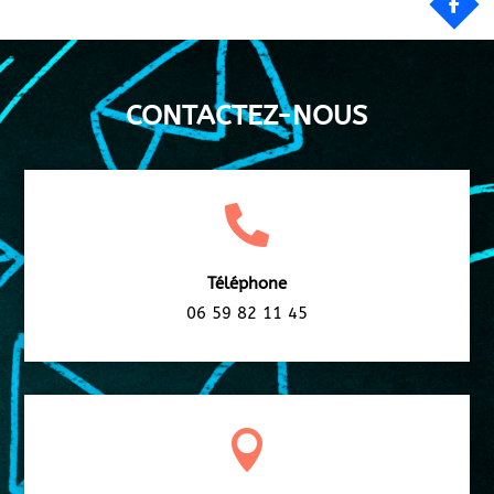
CONTACTEZ-NOUS

Téléphone
06 59 82 11 45
