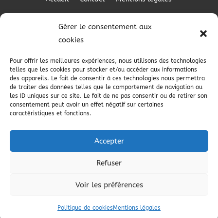
Gérer le consentement aux
cookies
RÉALISATION
Pour offrir les meilleures expériences, nous utilisons des technologies
telles que les cookies pour stocker et/ou accéder aux informations
des appareils. Le fait de consentir à ces technologies nous permettra
de traiter des données telles que le comportement de navigation ou
les ID uniques sur ce site. Le fait de ne pas consentir ou de retirer son
consentement peut avoir un effet négatif sur certaines
caractéristiques et fonctions.
Accepter
Refuser
Les prestations Choblet Elec
Voir les préférences
Electricien à Saint-Colomban
Choblet Elec - 2026 - Tous droits réservés
Electricien à Saint-Philbert-de-Grand-Lieu
Politique de cookies
Mentions légales